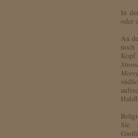
In de
oder 
An de
noch 
Kopf
Stran
Meer
südli
aufre
Halsf
Relig
Sie 
Gastf