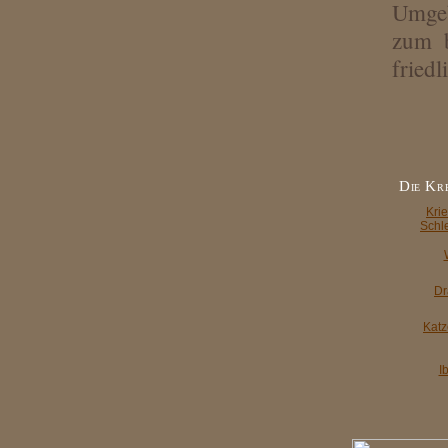
Umgeb
zum b
friedl
Die Kr
Kri
Schl
Dr
Katz
I