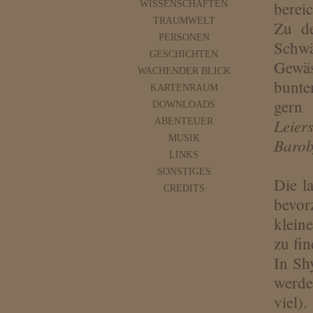
WISSENSCHAFTEN
berei
TRAUMWELT
Zu d
PERSONEN
Schw
GESCHICHTEN
Gewäs
WACHENDER BLICK
bunte
KARTENRAUM
gern
DOWNLOADS
Leier
ABENTEUER
MUSIK
Barob
LINKS
SONSTIGES
Die l
CREDITS
bevor
klein
zu fin
In Sh
werde
viel)