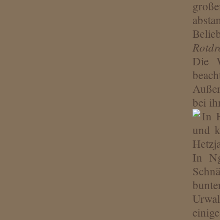
groß
absta
Belie
Rotdr
Die 
beach
Außer
bei i
In 
und k
Hetzja
In N
Schnä
bunt
Urwal
einig